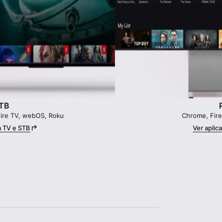
STB
Fire TV, webOS, Roku
Chrome, Fire
a TV e STB
Ver aplic