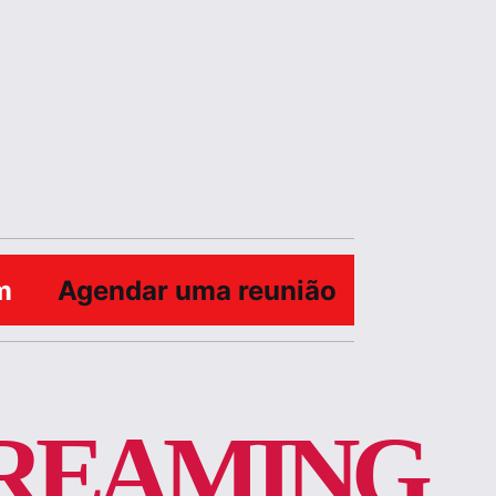
m
Agendar uma reunião
TREAMING