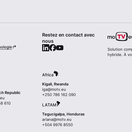
Restez en contact avec
nous
nologie
Solution comp
hybride. À vo
Africa
Kigali, Rwanda
ue.vtom@agi
ch Republic
090 261 687 052+
las
6 024+
LATAM
Tegucigalpa, Honduras
ue.vtom@anaira
0558 6799 405+