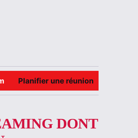
am
Planifier une réunion
EAMING DONT